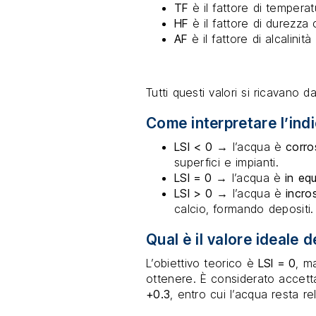
TF
è il fattore di temperat
HF
è il fattore di durezza 
AF
è il fattore di alcalinità
Tutti questi valori si ricavano d
Come interpretare l’indi
LSI < 0
→ l’acqua è
corro
superfici e impianti.
LSI = 0
→ l’acqua è
in equ
LSI > 0
→ l’acqua è
incro
calcio, formando depositi.
Qual è il valore ideale d
L’obiettivo teorico è
LSI = 0
, ma
ottenere. È considerato accett
+0.3
, entro cui l’acqua resta re