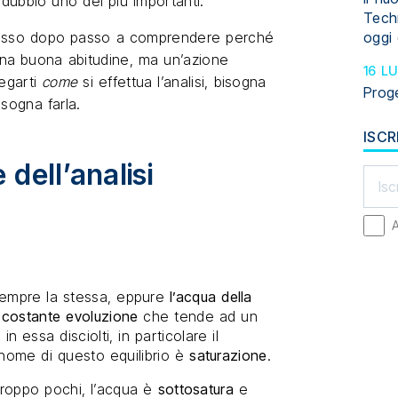
ubbio uno dei più importanti.
Tech
oggi 
passo dopo passo a comprendere perché
 una buona abitudine, ma un’azione
16 L
iegarti
come
si effettua l’analisi, bisogna
Prog
sogna farla.
ISCR
 dell’analisi
a
empre la stessa, eppure
l’acqua della
n costante evoluzione
che tende ad un
 in essa disciolti, in particolare il
 nome di questo equilibrio è
saturazione
.
o troppo pochi, l’acqua è
sottosatura
e