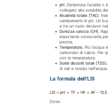
pH
. Determina l’acidità o 
collegato alla solubilità d
Alcalinità totale (TAC)
. Ind
cambiamenti di pH. Un buon l
e ha un ruolo decisivo nel 
Durezza calcica (CH)
. Rap
importante conoscerla per 
piscina.
Temperatura
. Più l’acqua 
carbonato di calcio. Per q
con la temperatura.
Solidi disciolti totali (TDS)
di sali e residui nell’acqua.
La formula dell’LSI
LSI = pH + TF + HF + AF – 12.5
Dove: