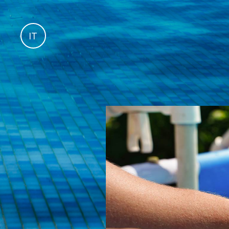
es
IT
fr