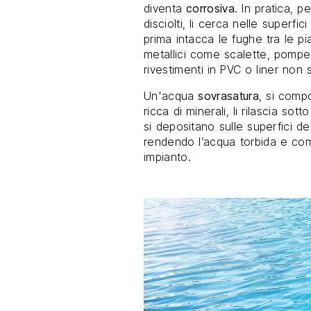
diventa
corrosiva
. In pratica, p
disciolti, li cerca nelle superfi
prima intacca le fughe tra le pi
metallici come scalette, pompe 
rivestimenti in PVC o liner non 
Un'acqua
sovrasatura
, si comp
ricca di minerali, li rilascia sot
si depositano sulle superfici dell
rendendo l’acqua torbida e comp
impianto.