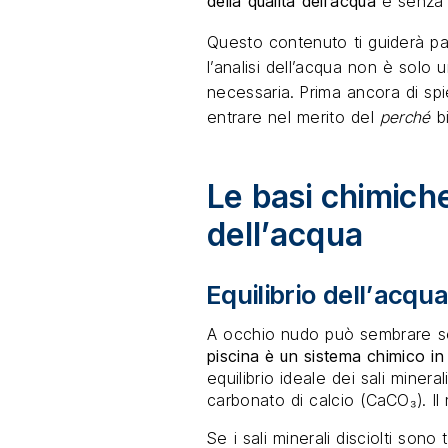
della qualità dell’acqua
è senza d
Questo contenuto ti guiderà 
l’analisi dell’acqua non è solo
necessaria. Prima ancora di sp
entrare nel merito del
perché
bi
Le basi chimiche
dell’acqua
Equilibrio dell’acqu
A occhio nudo può sembrare s
piscina è un sistema chimico i
equilibrio ideale dei sali minerali
carbonato di calcio (CaCO₃). Il
Se i sali minerali disciolti son