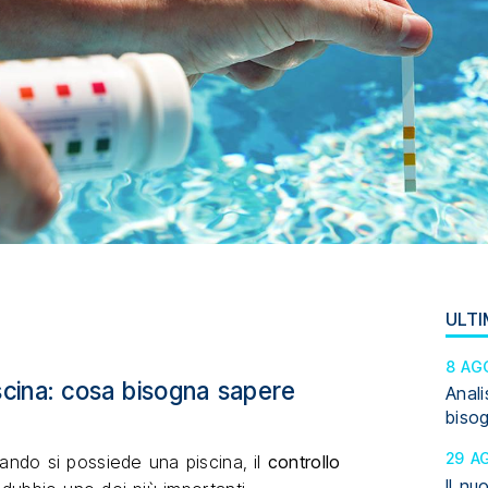
ULTI
8 AG
piscina: cosa bisogna sapere
Anali
biso
29 A
quando si possiede una piscina, il
controllo
Il nu