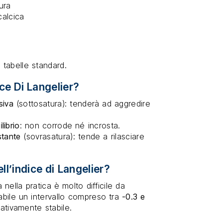
ura
calcica
a tabelle standard.
ce Di Langelier?
siva
(sottosatura): tenderà ad aggredire
ilibrio
: non corrode né incrosta.
stante
(sovrasatura): tende a rilasciare
ell’indice di Langelier?
 nella pratica è molto difficile da
abile un intervallo compreso tra
-0.3 e
lativamente stabile.