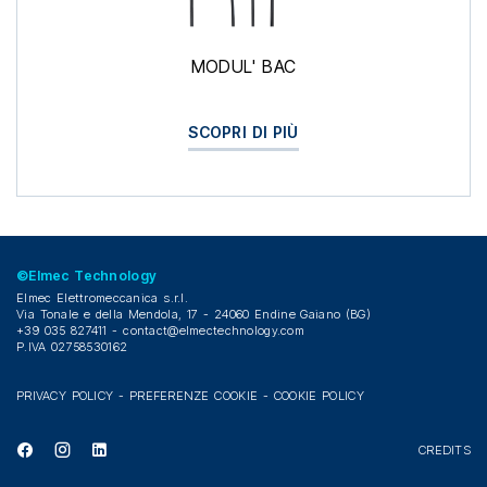
MODUL' BAC
SCOPRI DI PIÙ
©Elmec Technology
Elmec Elettromeccanica s.r.l.
Via Tonale e della Mendola, 17 - 24060 Endine Gaiano (BG)
+39 035 827411 -
contact@elmectechnology.com
P.IVA 02758530162
PRIVACY POLICY
-
PREFERENZE COOKIE
-
COOKIE POLICY
CREDITS