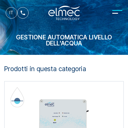
es
IT
fr
GESTIONE AUTOMATICA LIVELLO
DELL'ACQUA
Prodotti in questa categoria