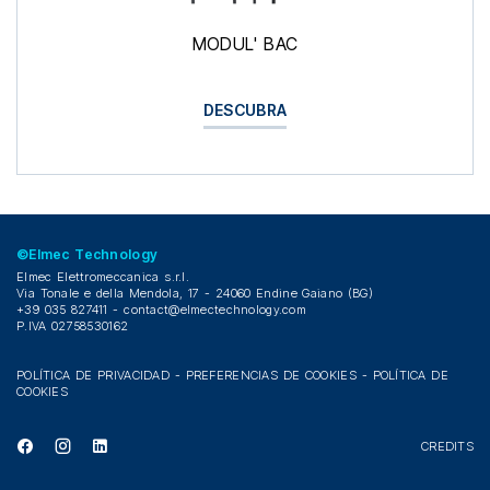
MODUL' BAC
DESCUBRA
©Elmec Technology
Elmec Elettromeccanica s.r.l.
Via Tonale e della Mendola, 17 - 24060 Endine Gaiano (BG)
+39 035 827411 -
contact@elmectechnology.com
P.IVA 02758530162
POLÍTICA DE PRIVACIDAD
-
PREFERENCIAS DE COOKIES
-
POLÍTICA DE
COOKIES
CREDITS