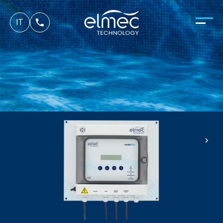
es
IT
fr