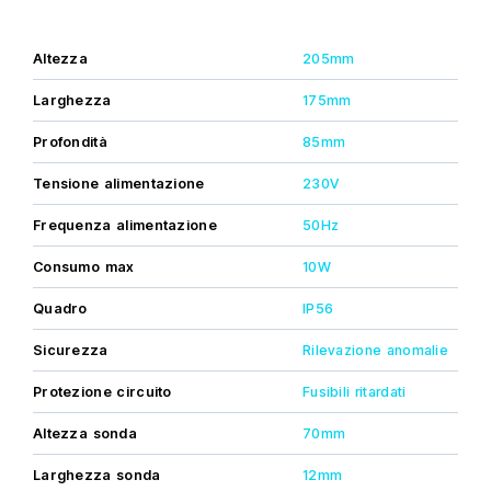
Un quadro elettronico dotato di led che permettono
di visualizzare le varie funzioni;
Una sonda con regolazione di livello cavo da 2m. (
Altezza
205mm
con possibilità di estensione senza limite di distanza);
Kit di fissaggio a muro e kit di fusibili di ricambio
Larghezza
175mm
Ricordiamo che tutto il materiale è coperto da garanzia di 2
Profondità
85mm
anni,valida unicamente con l'installazione e la prima messa
in funzione realizzata da un professionista autorizzato.
Tensione alimentazione
230V
Frequenza alimentazione
50Hz
Consumo max
10W
Quadro
IP56
Sicurezza
Rilevazione anomalie
Protezione circuito
Fusibili ritardati
Altezza sonda
70mm
Larghezza sonda
12mm