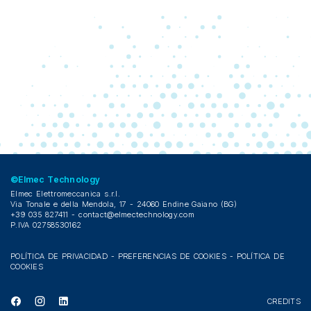
©Elmec Technology
Elmec Elettromeccanica s.r.l.
Via Tonale e della Mendola, 17 - 24060 Endine Gaiano (BG)
+39 035 827411 -
contact@elmectechnology.com
P.IVA 02758530162
POLÍTICA DE PRIVACIDAD
-
PREFERENCIAS DE COOKIES
-
POLÍTICA DE
COOKIES
CREDITS