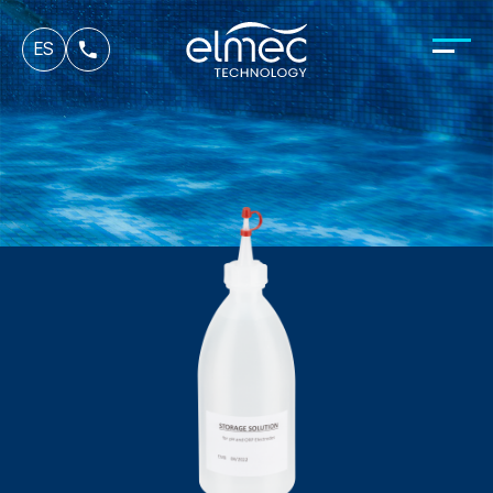
fr
ES
it