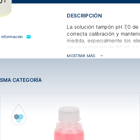
DESCRIPCIÓN
La solución tampón pH 7,0 de 
correcta calibración y manten
r información
medida, especialmente los ele
en un recipiente de 50 ml. La 
pH es de ± 0,02 a 25°C.
MOSTRAR MÁS
ISMA CATEGORÍA