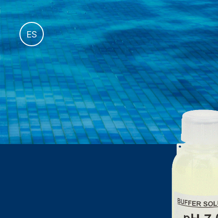
fr
ES
it