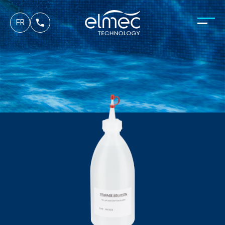
es
FR
it