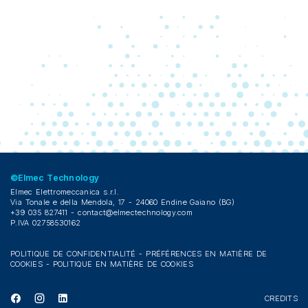
©Elmec Technology
Elmec Elettromeccanica s.r.l.
Via Tonale e della Mendola, 17 - 24060 Endine Gaiano (BG)
+39 035 827411 -
contact@elmectechnology.com
P.IVA 02758530162
POLITIQUE DE CONFIDENTIALITÉ
-
PRÉFÉRENCES EN MATIÈRE DE
COOKIES
-
POLITIQUE EN MATIÈRE DE COOKIES
CREDITS