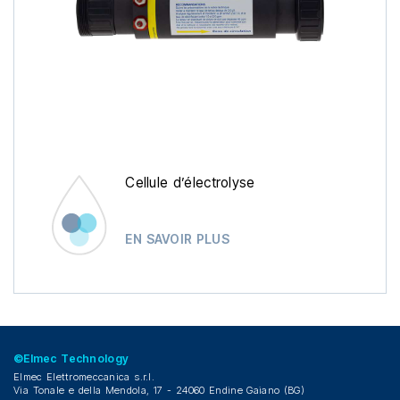
Cellule d’électrolyse
EN SAVOIR PLUS
©Elmec Technology
Elmec Elettromeccanica s.r.l.
Via Tonale e della Mendola, 17 - 24060 Endine Gaiano (BG)