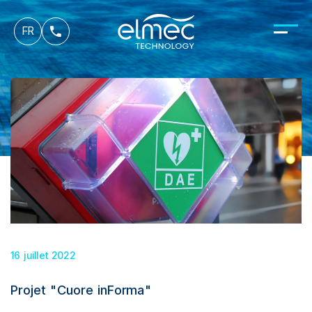
es
FR
it
16 juillet 2022
Projet "Cuore inForma"