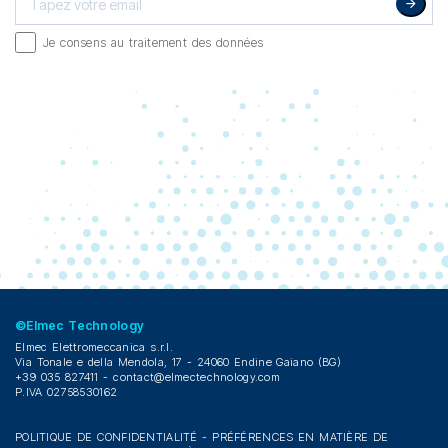
Je consens au traitement des données
©Elmec Technology
Elmec Elettromeccanica s.r.l.
Via Tonale e della Mendola, 17 - 24060 Endine Gaiano (BG)
+39 035 827411 -
contact@elmectechnology.com
P.IVA 02758530162
POLITIQUE DE CONFIDENTIALITÉ
-
PRÉFÉRENCES EN MATIÈRE DE