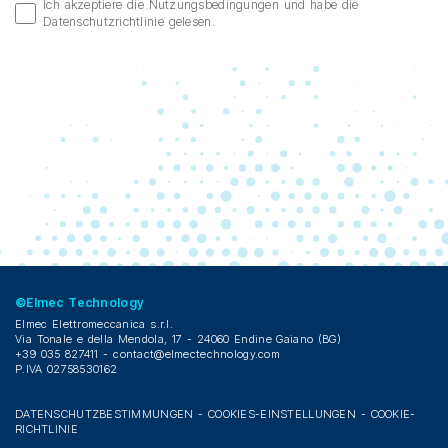
Ich akzeptiere die Nutzungsbedingungen und habe die
Datenschutzrichtlinie gelesen.
©Elmec Technology
Elmec Elettromeccanica s.r.l.
Via Tonale e della Mendola, 17 - 24060 Endine Gaiano (BG)
+39 035 827411 -
contact@elmectechnology.com
P.IVA 02758530162
DATENSCHUTZBESTIMMUNGEN
-
COOKIES-EINSTELLUNGEN
-
COOKIE-
RICHTLINIE