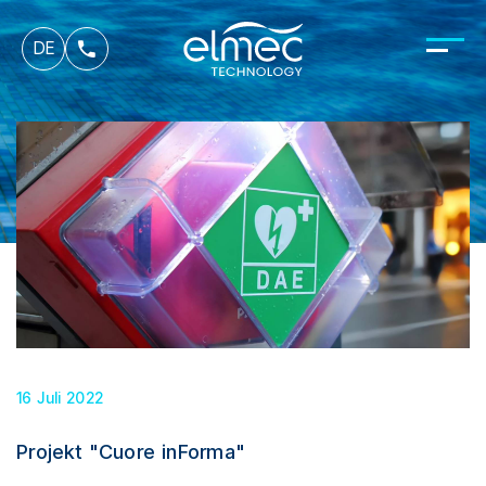
fr
DE
it
16 Juli 2022
Projekt "Cuore inForma"