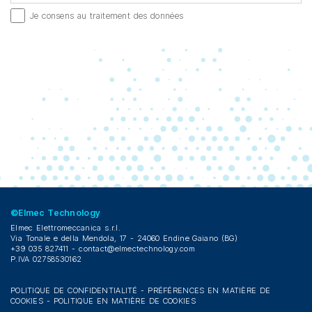
Je consens au traitement des données
©Elmec Technology
Elmec Elettromeccanica s.r.l.
Via Tonale e della Mendola, 17 - 24060 Endine Gaiano (BG)
+39 035 827411 -
contact@elmectechnology.com
P.IVA 02758530162
POLITIQUE DE CONFIDENTIALITÉ
-
PRÉFÉRENCES EN MATIÈRE DE
COOKIES
-
POLITIQUE EN MATIÈRE DE COOKIES