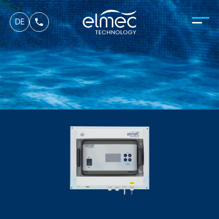
fr
DE
it