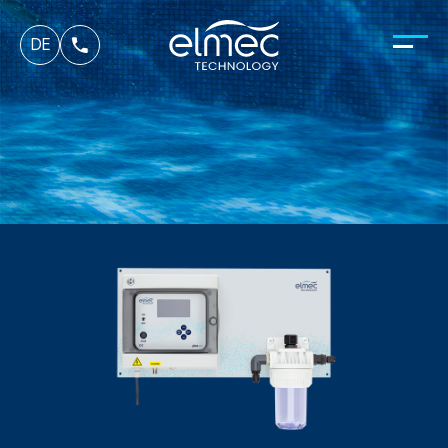
fr
DE
it