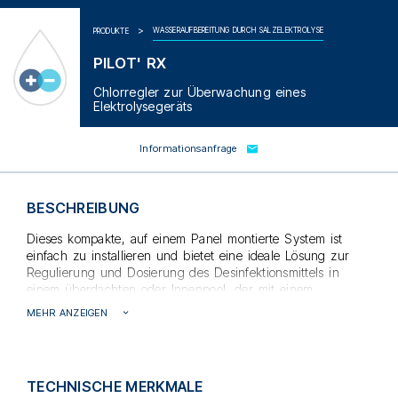
WASSERAUFBEREITUNG DURCH SALZELEKTROLYSE
PRODUKTE
PILOT' RX
Chlorregler zur Überwachung eines
Elektrolysegeräts
Informationsanfrage
BESCHREIBUNG
Dieses kompakte, auf einem Panel montierte System ist
einfach zu installieren und bietet eine ideale Lösung zur
Regulierung und Dosierung des Desinfektionsmittels in
einem überdachten oder Innenpool, der mit einem
Salzelektrolysegerät ausgestattet ist.
MEHR ANZEIGEN
Der
PILOT'RX
integriert einen Sondenhalter, der in einem
Bypass an einer Analysekammer montiert ist, sowie ein
digitales Redox-Meter.
Die Steuerungselektronik ist in einem ABS-IP65-Gehäuse
TECHNISCHE MERKMALE
untergebracht, was eine hohe Sicherheit gewährleistet. Das