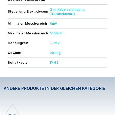
Alle Materialien sind mit einer 2-Jahres-Garantie
abgedeckt, ausgenommen die Sonden, und die Garantie
2 m Kabelverbindung,
gilt nur bei Installation und Erstinbetriebnahme durch einen
Steuerung Elektrolyseur
Trockenkontakt
autorisierten Fachmann.
Minimaler Messbereich
0mV
Maximaler Messbereich
1000mV
Genauigkeit
± 1mV
Gewicht
2800g
Schaltkasten
IP 65
ANDERE PRODUKTE IN DER GLEICHEN KATEGORIE