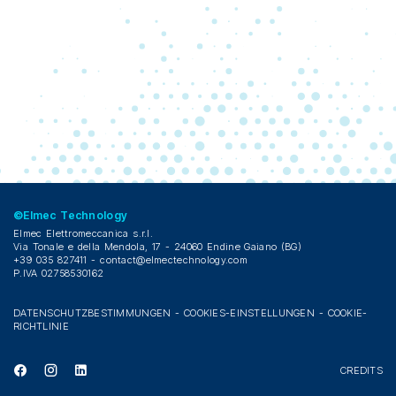
©Elmec Technology
Elmec Elettromeccanica s.r.l.
Via Tonale e della Mendola, 17 - 24060 Endine Gaiano (BG)
+39 035 827411 -
contact@elmectechnology.com
P.IVA 02758530162
DATENSCHUTZBESTIMMUNGEN
-
COOKIES-EINSTELLUNGEN
-
COOKIE-
RICHTLINIE
CREDITS