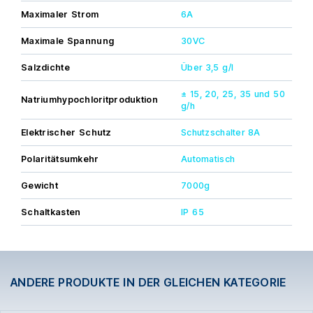
die eine einfache Installation ermöglichen (zwei
Maximaler Strom
6A
Generatoren parallel für die Versionen 160 und 200).
Electro
ist in fünf Versionen für Becken bis zu 200 m³
Maximale Spannung
30VC
erhältlich.
Er bietet eine Garantie von 2 Jahren oder 7.500
Salzdichte
Über 3,5 g/l
Betriebsstunden, gültig nur bei Installation und
Erstinbetriebnahme durch einen autorisierten Fachmann.
± 15, 20, 25, 35 und 50
Natriumhypochloritproduktion
g/h
Elektrischer Schutz
Schutzschalter 8A
Polaritätsumkehr
Automatisch
Gewicht
7000g
Schaltkasten
IP 65
ANDERE PRODUKTE IN DER GLEICHEN KATEGORIE