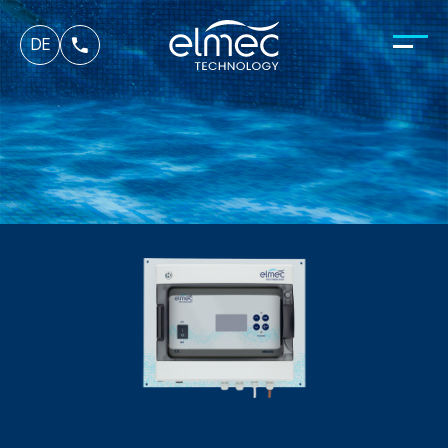
fr
DE
it