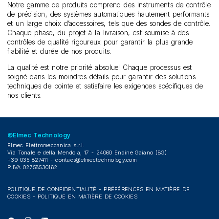
Notre gamme de produits comprend des instruments de contrôle
de précision, des systèmes automatiques hautement performants
et un large choix d’accessoires, tels que des sondes de contrôle.
Chaque phase, du projet à la livraison, est soumise à des
contrôles de qualité rigoureux pour garantir la plus grande
fiabilité et durée de nos produits.
La qualité est notre priorité absolue! Chaque processus est
soigné dans les moindres détails pour garantir des solutions
techniques de pointe et satisfaire les exigences spécifiques de
nos clients.
©Elmec Technology
Elmec Elettromeccanica s.r.l.
Via Tonale e della Mendola, 17 - 24060 Endine Gaiano (BG)
+39 035 827411 -
contact@elmectechnology.com
P.IVA 02758530162
POLITIQUE DE CONFIDENTIALITÉ
-
PRÉFÉRENCES EN MATIÈRE DE
COOKIES
-
POLITIQUE EN MATIÈRE DE COOKIES