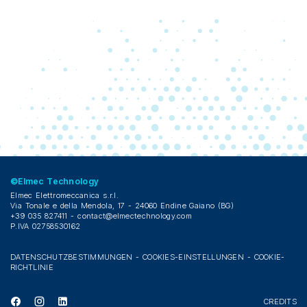
©Elmec Technology
Elmec Elettromeccanica s.r.l.
Via Tonale e della Mendola, 17 - 24060 Endine Gaiano (BG)
+39 035 827411 -
contact@elmectechnology.com
P.IVA 02758530162
DATENSCHUTZBESTIMMUNGEN
-
COOKIES-EINSTELLUNGEN
-
COOKIE-
RICHTLINIE
CREDITS