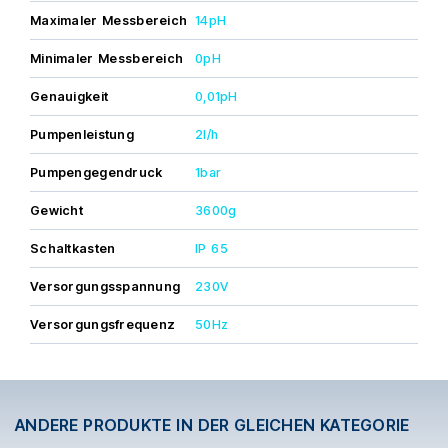
Wir erinnern daran, dass das gesamte Material mit einer 2-
Jahres-Garantie abgedeckt ist, die nur gültig ist, wenn die
Maximaler Messbereich
14pH
Installation und Inbetriebnahme von einem autorisierten
Fachmann durchgeführt wurde.
Minimaler Messbereich
0pH
Genauigkeit
0,01pH
Pumpenleistung
2l/h
Pumpengegendruck
1bar
Gewicht
3600g
Schaltkasten
IP 65
Versorgungsspannung
230V
Versorgungsfrequenz
50Hz
ANDERE PRODUKTE IN DER GLEICHEN KATEGORIE