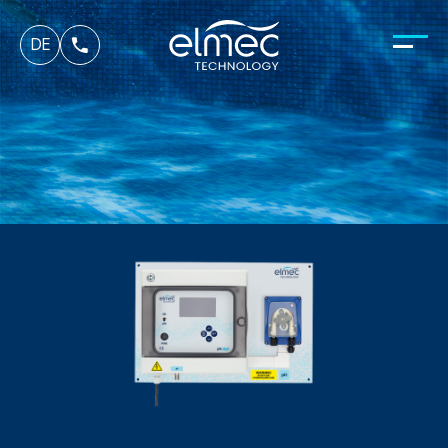
fr
DE
it