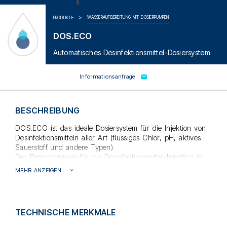
WASSERAUFBEREITUNG MIT DOSIERPUMPEN
PRODUKTE
DOS.ECO
Automatisches Desinfektionsmittel-Dosiersystem
Informationsanfrage
BESCHREIBUNG
DOS.ECO ist das ideale Dosiersystem für die Injektion von
Desinfektionsmitteln aller Art (flüssiges Chlor, pH, aktives
Sauerstoff und andere Typen).
Der Programmierer für die Desinfektionsmittel-Injektion ist
in einem ABS-Gehäuse mit IP65-Schutzklasse integriert,
MEHR ANZEIGEN
was eine perfekte Abdichtung gewährleistet. Das Display ist
digital. PH.DOS ermöglicht die Dosierung von
Desinfektionsmitteln von 1 bis 999 ml.
Die Desinfektionsmittel-Injektion wird bei jeder
TECHNISCHE MERKMALE
Inbetriebnahme des Geräts programmiert und kann auf
Anfrage und je nach Art des Desinfektionsmittels auch