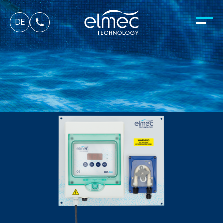
fr
DE
it