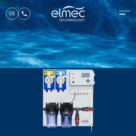
fr
DE
it