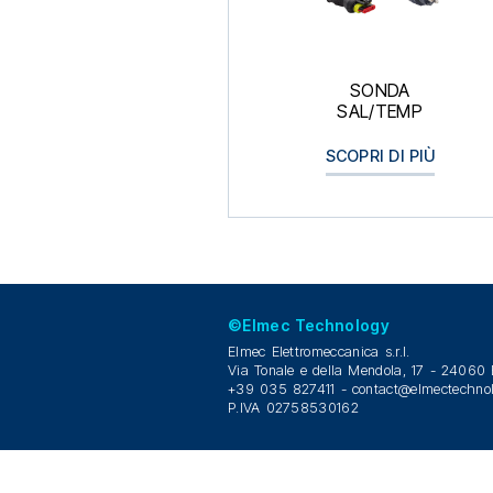
SONDA
SAL/TEMP
SCOPRI DI PIÙ
©Elmec Technology
Elmec Elettromeccanica s.r.l.
Via Tonale e della Mendola, 17 - 24060
+39 035 827411 -
contact@elmectechno
P.IVA 02758530162