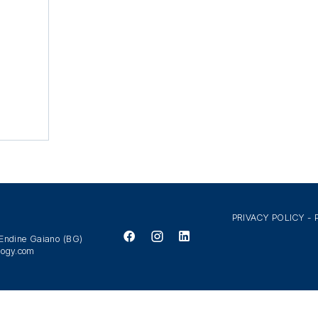
PRIVACY POLICY
-
 Endine Gaiano (BG)
logy.com