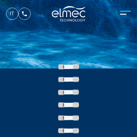
es
IT
fr