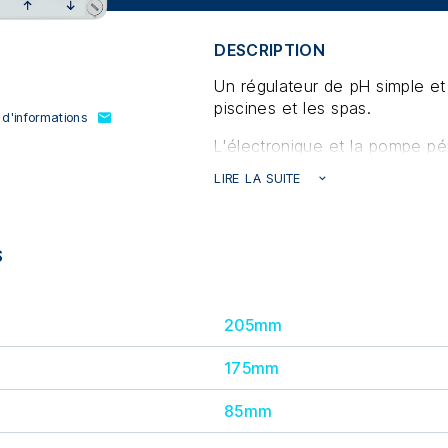
DESCRIPTION
Un régulateur de pH simple et
piscines et les spas.
'informations
L'électronique et la pompe pér
intégrées dans un boîtier en 
LIRE LA SUITE
bonne étanchéité. L'affichage
fonction de prévention du su
proportionnel, via une minuteri
S
liquide.
pH. Basic est vendu et expédi
205mm
Panneau de contrôle él
péristaltique autorégulatr
175mm
Sonde pH avec câble de
Support de sonde, tube d'i
85mm
Tuyau d'aspiration/refou
Solutions tampons pH 7,0