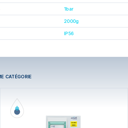
e
1bar
2000g
IP56
ME CATÉGORIE