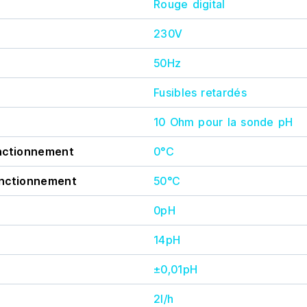
Rouge digital
Kit de montage et kit de
Manuel d'utilisation
230V
Veuillez noter que le matériel
50Hz
de 2 ans, hors sondes, valab
d'installation et de mise en s
Fusibles retardés
agréé.
10 Ohm pour la sonde pH
nctionnement
0°C
onctionnement
50°C
0pH
14pH
±0,01pH
2l/h