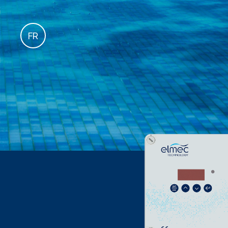
es
FR
it