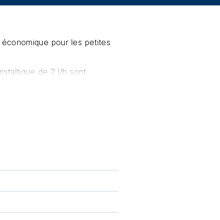
 économique pour les petites
istaltique de 2 l/h sont
ABS IP56, garantissant une
 numérique intègre une
rdosage et un mode
e, pour l'injection de pH
é avec un kit comprenant :
ectronique avec pompe
ice
 5 m
njection, filtre d'aspiration.
lement de 5 m.
 et pH 4,0