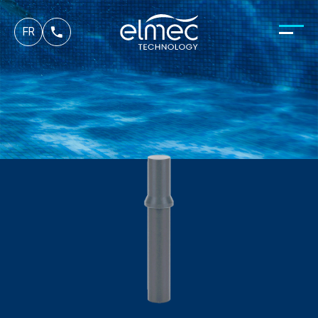
es
FR
it