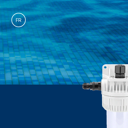
es
FR
it