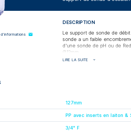
DESCRIPTION
Le support de sonde de débit
'informations
sonde a un faible encombremen
d'une sonde de pH ou de Red
Ø12mm.
Il permet l'installation de racc
LIRE LA SUITE
S
127mm
PP avec inserts en laiton &
3/4" F