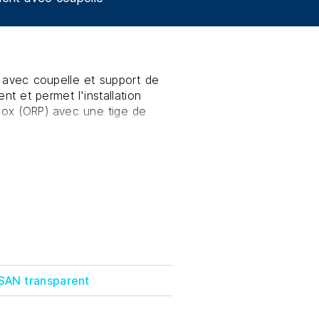
 avec coupelle et support de
t et permet l'installation
ox (ORP) avec une tige de
ords d'entrée/sortie.
 SAN transparent