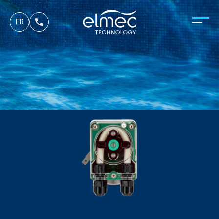
es
FR
it