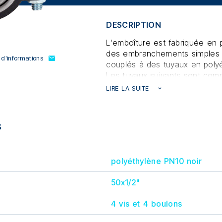
DESCRIPTION
L'emboîture est fabriquée en 
des embranchements simples 
'informations
couplés à des tuyaux en poly
Les tuyaux suivants sont comp
PE80, PE100.
LIRE LA SUITE
Grâce à ses caractéristiques 
facile et rapide à installer et
branchements pour le transpor
S
sous pression jusqu'à 16 bar
Il est également résistant au
chimiques et aux UV.
polyéthylène PN10 noir
Idéal pour le montage de por
débit sur les circuits.
50x1/2"
4 vis et 4 boulons