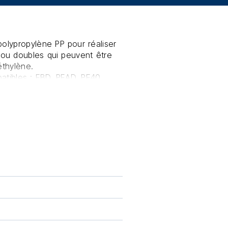
polypropylène PP pour réaliser
ou doubles qui peuvent être
éthylène.
atibles : EBD, PEAD, PE40,
techniques, il est extrêmement
 permet de réaliser des
t d'eau potable et de fluides
s pour des usages généraux.
x attaques de nombreux produits
te-sondes ou de capteurs de