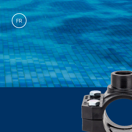
es
FR
it