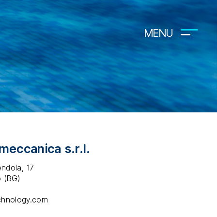
MENU
meccanica s.r.l.
ndola, 17
 (BG)
chnology.com