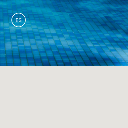
fr
ES
it