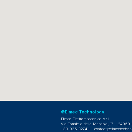
©Elmec Technology
Elmec Elettromeccanica s.r.l.
Via Tonale e della Mendola, 17 - 24060
+39 035 827411 -
contact@elmectechno