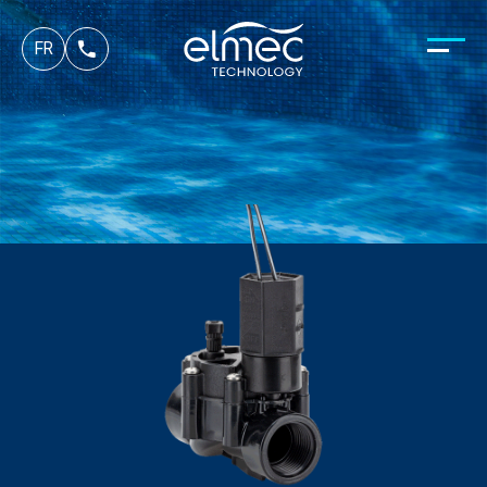
es
FR
it