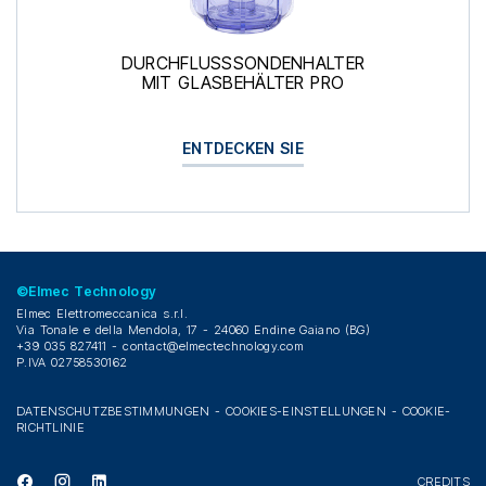
DURCHFLUSSSONDENHALTER
MIT GLASBEHÄLTER PRO
ENTDECKEN SIE
©Elmec Technology
Elmec Elettromeccanica s.r.l.
Via Tonale e della Mendola, 17 - 24060 Endine Gaiano (BG)
+39 035 827411 -
contact@elmectechnology.com
P.IVA 02758530162
DATENSCHUTZBESTIMMUNGEN
-
COOKIES-EINSTELLUNGEN
-
COOKIE-
RICHTLINIE
CREDITS